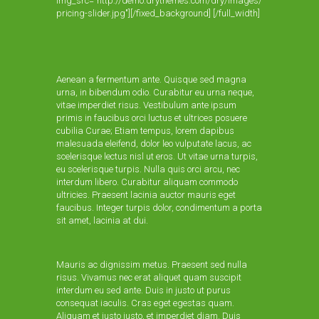
img_src="http://demo.drythemes.com/dry/images/
pricing-slider.jpg"][/fixed_background] [/full_width]
Aenean a fermentum ante. Quisque sed magna
urna, in bibendum odio. Curabitur eu urna neque,
vitae imperdiet risus. Vestibulum ante ipsum
primis in faucibus orci luctus et ultrices posuere
cubilia Curae; Etiam tempus, lorem dapibus
malesuada eleifend, dolor leo vulputate lacus, ac
scelerisque lectus nisl ut eros. Ut vitae urna turpis,
eu scelerisque turpis. Nulla quis orci arcu, nec
interdum libero. Curabitur aliquam commodo
ultricies. Praesent lacinia auctor mauris eget
faucibus. Integer turpis dolor, condimentum a porta
sit amet, lacinia at dui.
Mauris ac dignissim metus. Praesent sed nulla
risus. Vivamus nec erat aliquet quam suscipit
interdum eu sed ante. Duis in justo ut purus
consequat iaculis. Cras eget egestas quam.
Aliquam et justo justo, et imperdiet diam. Duis