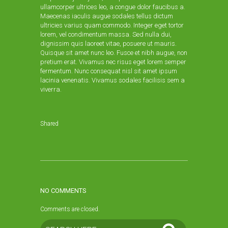
ullamcorper ultrices leo, a congue dolor faucibus a.
Maecenas iaculis augue sodales tellus dictum
ultricies varius quam commodo. Integer eget tortor
lorem, vel condimentum massa. Sed nulla dui,
dignissim quis laoreet vitae, posuere ut mauris.
Quisque sit amet nunc leo. Fusce et nibh augue, non
pretium erat. Vivamus nec risus eget lorem semper
fermentum. Nunc consequat nisl sit amet ipsum
lacinia venenatis. Vivamus sodales facilisis sem a
viverra.
Shared
NO COMMENTS
Comments are closed.