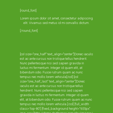
[round_font]
Lorem ipsum dolor sit amet, consectetur adipiscing
elit. Vivamus sed metus id mi convallis dictum.
[/round_font]
[col size="one_half" text_align="center"]Donec iaculis
est ac ante cursus non tristique tellus hendrerit.
Nunc pellentesque nisi sed sapien gravida in
luctus mi fermentum. Integer id quam elit, at
bibendum odio. Fusce rutrum quam ac nunc
tempus nec mollis lorem vehicula[/col] [col
size="one_half_last" text_align="center"]Donec
iaculis est ac ante cursus non tristique tellus
hendrerit. Nunc pellentesque nisi sed sapien
gravida in luctus mi fermentum. Integer id quam
elit, at bibendum odio. Fusce rutrum quam ac nunc
tempus nec mollis lorem vehicula.[/col] [full_width
class='top-80'] [fixed_background height="655px"